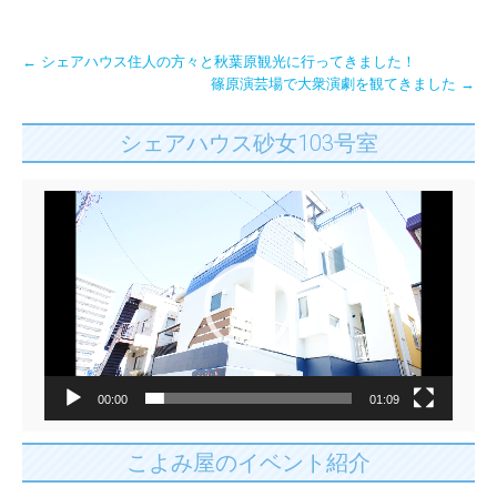
有
Post
←
シェアハウス住人の方々と秋葉原観光に行ってきました！
篠原演芸場で大衆演劇を観てきました
→
navigation
シェアハウス砂女103号室
動
画
プ
レ
ー
ヤ
ー
00:00
01:09
こよみ屋のイベント紹介