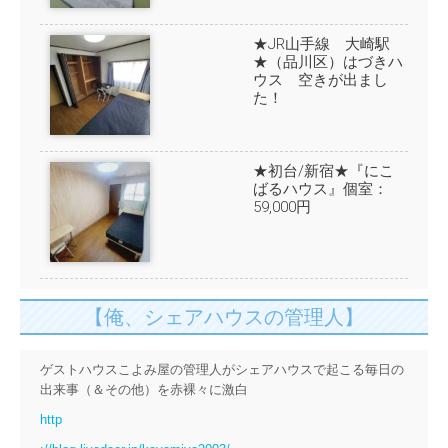
★JR山手線 大崎駅
★（品川区）はづきハ
ウス 空きが出まし
た！
★初台/新宿★『にこ
ばるハウス』個室：
59,000円
【俺、シェアハウスの管理人】
ゲストハウスこよみ屋の管理人がシェアハウスで起こる毎日の
出来事（＆その他）を赤裸々に激白
http