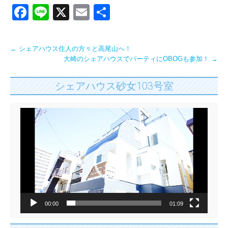
Facebook
Line
X
Email
共
有
Post
←
シェアハウス住人の方々と高尾山へ！
大崎のシェアハウスでパーティにOBOGも参加！
→
navigation
シェアハウス砂女103号室
動
画
プ
レ
ー
ヤ
ー
00:00
01:09