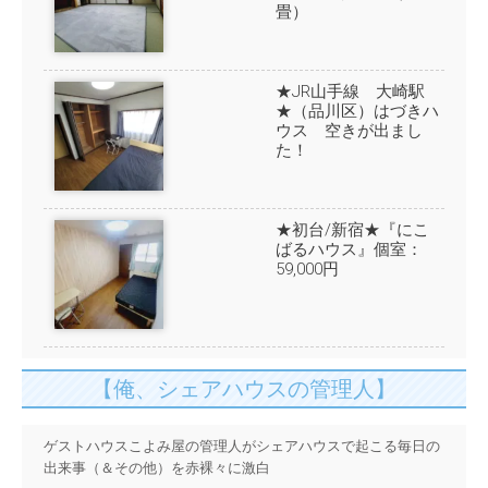
畳）
★JR山手線 大崎駅
★（品川区）はづきハ
ウス 空きが出まし
た！
★初台/新宿★『にこ
ばるハウス』個室：
59,000円
【俺、シェアハウスの管理人】
ゲストハウスこよみ屋の管理人がシェアハウスで起こる毎日の
出来事（＆その他）を赤裸々に激白