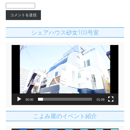
シェアハウス砂女103号室
動
画
プ
レ
ー
ヤ
ー
00:00
01:09
こよみ屋のイベント紹介