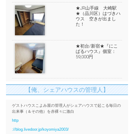
★JR山手線 大崎駅
★（品川区）はづきハ
ウス 空きが出まし
た！
★初台/新宿★『にこ
ばるハウス』個室：
59,000円
【俺、シェアハウスの管理人】
ゲストハウスこよみ屋の管理人がシェアハウスで起こる毎日の
出来事（＆その他）を赤裸々に激白
http
://blog.livedoor.jp/koyomiya2003/